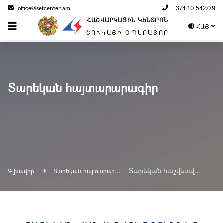
office@setcenter.am
+374 10 542779
ՀԱՇՎԱՐԿԱՅԻՆ ԿԵՆՏՐՈՆ
ՀԱՅ
ՇՈՒԿԱՅԻ ՕՊԵՐԱՏՈՐ
Տարեկան հայտարարագիր
Տարեկան հաշվետվություններ
Գլխավոր
Տարեկան հայտարարագիր