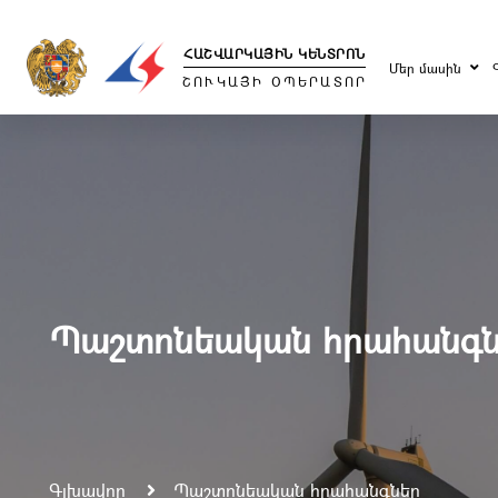
ՀԱՇՎԱՐԿԱՅԻՆ ԿԵՆՏՐՈՆ
Մեր մասին
ՇՈՒԿԱՅԻ ՕՊԵՐԱՏՈՐ
Պաշտոնեական հրահանգն
Գլխավոր
Պաշտոնեական հրահանգներ