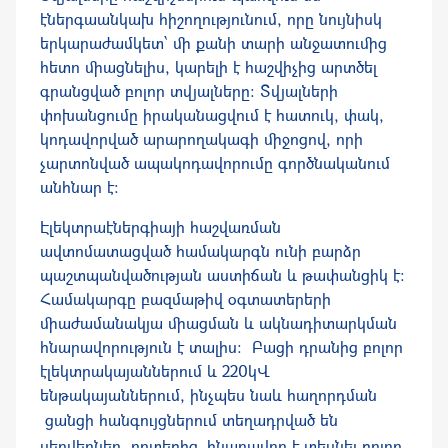
էներգաանկախ հիշողությունում
, որը
նույնիսկ
երկարաժամկետ
՝
մի քանի տարի անջատումից
հետո միացնելիս
,
կարելի է հաշվիչից
արտծե
լ
գրանցված բոլոր տվյալները: Տվյալների
փոխանցումը իրականացվում է հատուկ, փակ,
կոդավորված արարողակագի
միջոցով, որի
չարտոնված
ապակոդավորումը գործնականո
ւմ
ան
հնար է:
Էլեկտրաէներգիայի հաշվառման
ավտոմատացված համակարգ
ն
ունի բարձր
պաշտպանվածության աստիճան և թափանցիկ է:
Համակարգը բազմաթիվ օգտա
տեր
երի
մի
ա
ժամանակյա միացման և ակնադիտարկման
հնարավորություն է տալիս։ Բացի դրանից բոլոր
էլեկտրա
կայաններում և 220կՎ
ենթակայաններում, ինչպես նաև
հաղորդման
ցանց
ի հանգույց
ներում տեղադրված են
սերվերներ, որտեղ
ից
հնարավոր է տեսնել բոլոր