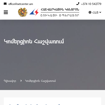
office@setcenter.am
+374 10 542779
ՀԱՇՎԱՐԿԱՅԻՆ ԿԵՆՏՐՈՆ
ՀԱՅ
ՇՈՒԿԱՅԻ ՕՊԵՐԱՏՈՐ
Կոմերցիոն Հաշվառում
Գլխավոր
Կոմերցիոն Հաշվառում