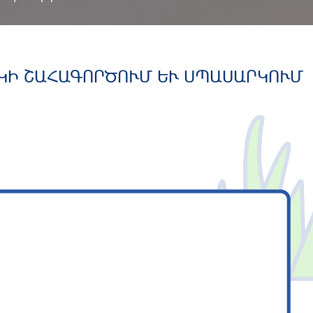
ԿԻ ՇԱՀԱԳՈՐԾՈՒՄ ԵՒ ՍՊԱՍԱՐԿՈՒՄ