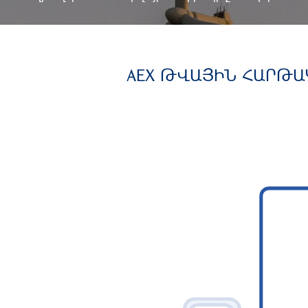
AEX ԹՎԱՅԻՆ ՀԱՐԹԱ