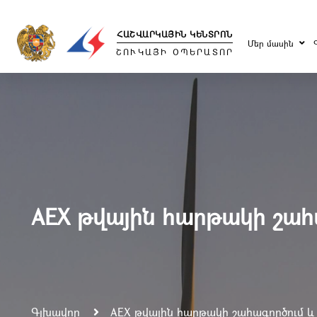
ՀԱՇՎԱՐԿԱՅԻՆ ԿԵՆՏՐՈՆ
Մեր մասին
ՇՈՒԿԱՅԻ ՕՊԵՐԱՏՈՐ
AEX թվային հարթակի շահ
Գլխավոր
AEX թվային հարթակի շահագործում և